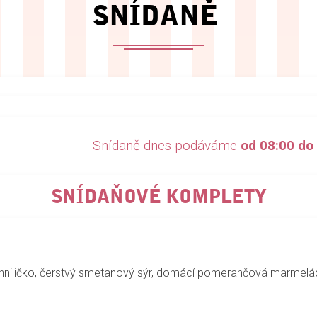
SNÍDANĚ
Snídaně dnes podáváme
od 08:00 do
SNÍDAŇOVÉ KOMPLETY
na hniličko, čerstvý smetanový sýr, domácí pomerančová marmela