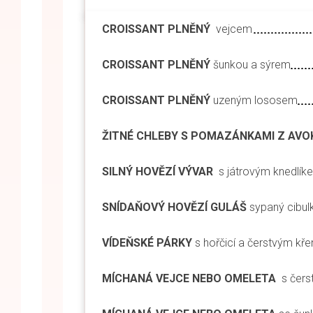
CROISSANT PLNĚNÝ
vejcem
CROISSANT PLNĚNÝ
šunkou a sýrem
CROISSANT PLNĚNÝ
uzeným lososem
ŽITNÉ CHLEBY S POMAZÁNKAMI Z AVO
SILNÝ HOVĚZÍ VÝVAR
s játrovým knedlík
SNÍDAŇOVÝ HOVĚZÍ GULÁŠ
sypaný cibul
VÍDEŇSKÉ PÁRKY
s hořčicí a čerstvým kř
MÍCHANÁ VEJCE NEBO OMELETA
s čers