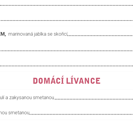
EM,
marinovaná jablka se skořicí
DOMÁCÍ LÍVANCE
ulí a zakysanou smetanou
anou smetanou