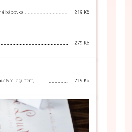
ná bábovka
219 Kč
279 Kč
 hustým jogurtem,
219 Kč