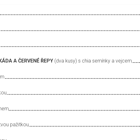
KÁDA A ČERVENÉ ŘEPY
(dva kusy)
s chia semínky a vejcem
em
kou
enem
tvou pažitkou