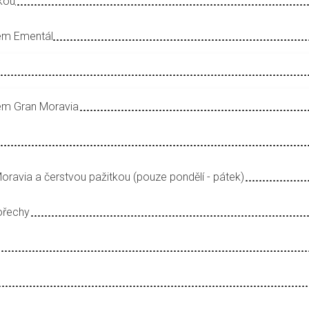
kou
em Ementál
em Gran Moravia
ravia a čerstvou pažitkou (pouze pondělí - pátek)
ořechy