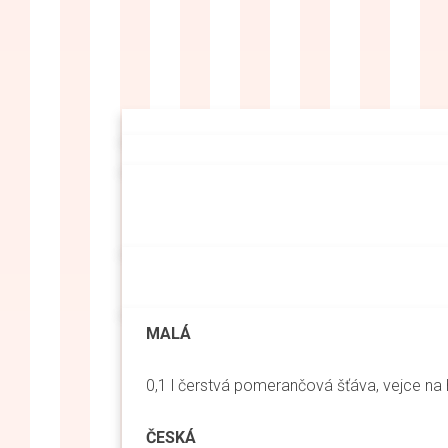
MALÁ
0,1 l čerstvá pomerančová šťáva, vejce 
ČESKÁ