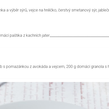
nka a výběr sýrů, vejce na hniličko, čerstvý smetanový sýr, jableč
mácí paštika z kachních jater
 chléb s pomazánkou z avokáda a vejcem, 200 g domácí granola s