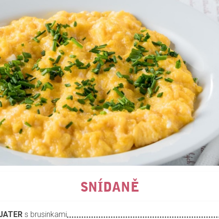
SNÍDANĚ
JATER
s brusinkami