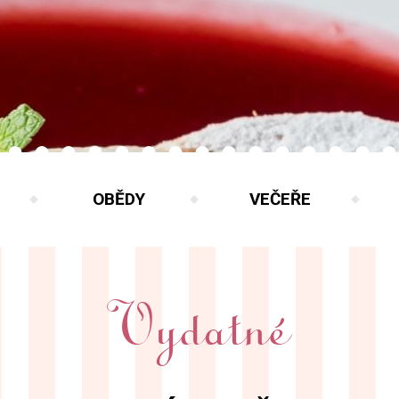
OBĚDY
VEČEŘE
Vydatné