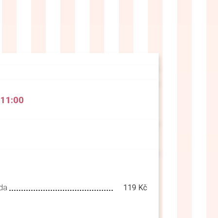
 11:00
́da
119 Kč