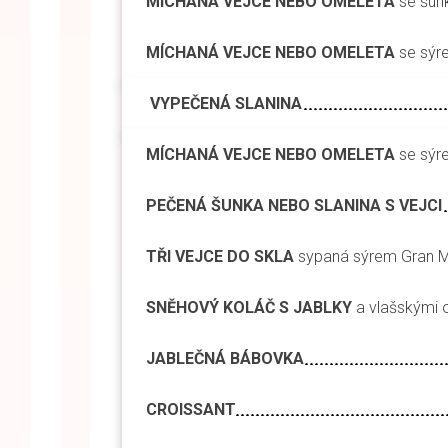
MÍCHANÁ VEJCE NEBO OMELETA
se šun
MÍCHANÁ VEJCE NEBO OMELETA
se sýr
VYPEČENÁ SLANINA
MÍCHANÁ VEJCE NEBO OMELETA
se sýr
PEČENÁ ŠUNKA NEBO SLANINA S VEJCI
TŘI VEJCE DO SKLA
sypaná sýrem Gran Mo
SNĚHOVÝ KOLÁČ S JABLKY
a vlašskými 
JABLEČNÁ BÁBOVKA
CROISSANT