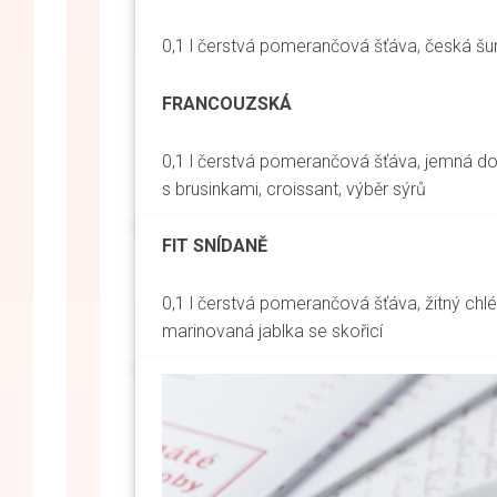
0,1 l čerstvá pomerančová šťáva, česká šu
FRANCOUZSKÁ
0,1 l čerstvá pomerančová šťáva, jemná do
s brusinkami, croissant, výběr sýrů
FIT SNÍDANĚ
0,1 l čerstvá pomerančová šťáva, žitný
marinovaná jablka se skořicí