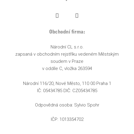
Obchodní firma:
Národní CL s.r.o.
zapsaná v obchodním rejstříku vedeném Městským
soudem v Praze
v oddíle C, vložka 263594
Národní 116/20, Nové Město, 110 00 Praha 1
IČ: 05434785 DIČ: CZ05434785
Odpovědná osoba: Sylvio Spohr
IČP: 1013354702