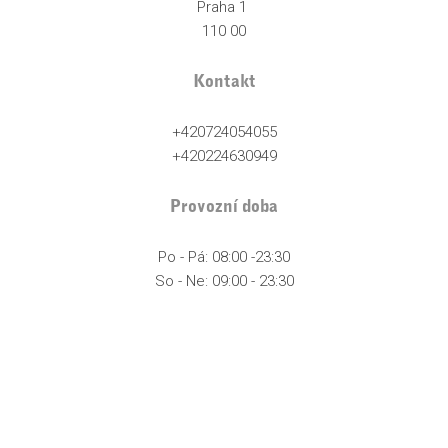
Praha 1
110 00
Kontakt
+420724054055
+420224630949
Provozní doba
Po - Pá: 08:00 -23:30
So - Ne: 09:00 - 23:30
Sledujte nás
Obchodní firma: